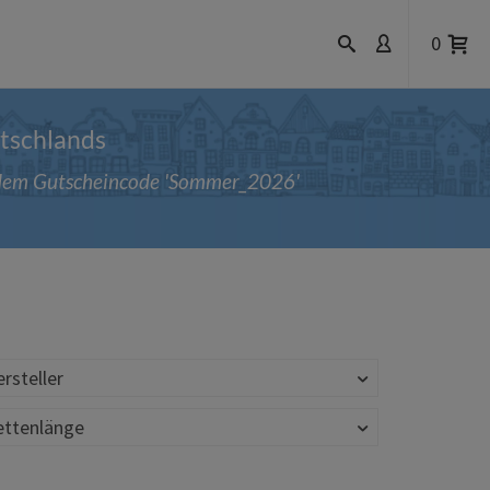
0
utschlands
t dem Gutscheincode 'Sommer_2026'
rsteller
ettenlänge