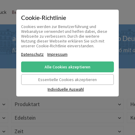
uck
Bernstein und Co.
Modeschmuck
Sale
Kasse
Cookie-Richtlinie
Cookies werden zur Benutzerführung und
Webanalyse verwendet und helfen dabei, diese
Webseite zu verbessern. Durch die weitere
ab 50 € versandkostenfrei innerhalb De
Nutzung dieser Webseite erklären Sie sich mit
unserer Cookie-Richtlinie einverstanden.
für Bestellungen bis einschließlich 30.09.2026 mi
Datenschutz
Impressum
Alle Cookies akzeptieren
Essentielle Cookies akzeptieren
Individuelle Auswahl
Produktart
He
Edelstein
K
Zeit