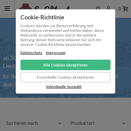
0
Cookie-Richtlinie
Cookies werden zur Benutzerführung und
Webanalyse verwendet und helfen dabei, diese
Webseite zu verbessern. Durch die weitere
Nutzung dieser Webseite erklären Sie sich mit
unserer Cookie-Richtlinie einverstanden.
Datenschutz
Impressum
ab 50 € versandkostenfrei innerhalb
Deutschlands
Alle Cookies akzeptieren
für Bestellungen bis einschließlich 30.09.2026 mit
Essentielle Cookies akzeptieren
dem Gutscheincode 'Sommer_2026'
Individuelle Auswahl
Sortieren nach:
Produktart