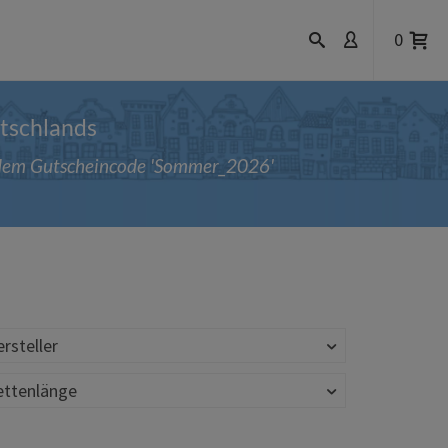
0
utschlands
t dem Gutscheincode 'Sommer_2026'
rsteller
ettenlänge