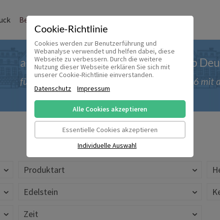
uck
Bernstein und Co.
Modeschmuck
Sale
Kasse
Cookie-Richtlinie
Cookies werden zur Benutzerführung und
Webanalyse verwendet und helfen dabei, diese
Webseite zu verbessern. Durch die weitere
ab 50 € versandkostenfrei innerhalb De
Nutzung dieser Webseite erklären Sie sich mit
unserer Cookie-Richtlinie einverstanden.
für Bestellungen bis einschließlich 30.09.2026 mi
Datenschutz
Impressum
Alle Cookies akzeptieren
Essentielle Cookies akzeptieren
Individuelle Auswahl
Produktart
He
Edelstein
K
Zeit