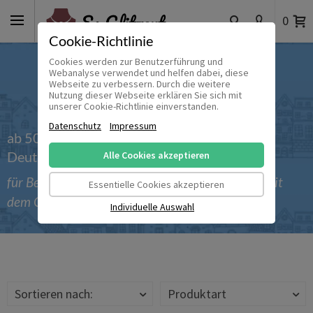
0
Cookie-Richtlinie
Cookies werden zur Benutzerführung und
Webanalyse verwendet und helfen dabei, diese
Webseite zu verbessern. Durch die weitere
Nutzung dieser Webseite erklären Sie sich mit
unserer Cookie-Richtlinie einverstanden.
Datenschutz
Impressum
ab 50 € versandkostenfrei innerhalb
Deutschlands
Alle Cookies akzeptieren
für Bestellungen bis einschließlich 30.09.2026 mit
Essentielle Cookies akzeptieren
dem Gutscheincode 'Sommer_2026'
Individuelle Auswahl
Sortieren nach:
Produktart