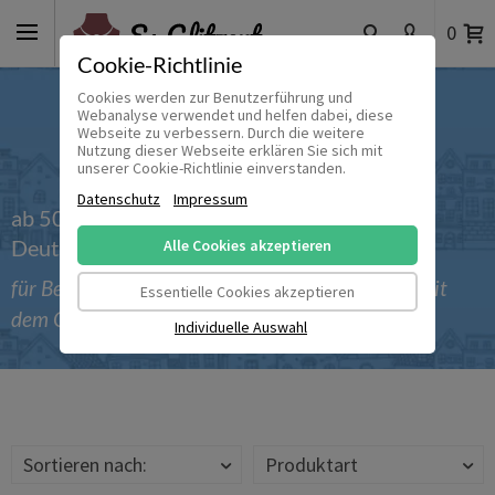
0
Cookie-Richtlinie
Cookies werden zur Benutzerführung und
Webanalyse verwendet und helfen dabei, diese
Webseite zu verbessern. Durch die weitere
Nutzung dieser Webseite erklären Sie sich mit
unserer Cookie-Richtlinie einverstanden.
Datenschutz
Impressum
ab 50 € versandkostenfrei innerhalb
Deutschlands
Alle Cookies akzeptieren
für Bestellungen bis einschließlich 30.09.2026 mit
Essentielle Cookies akzeptieren
dem Gutscheincode 'Sommer_2026'
Individuelle Auswahl
Sortieren nach:
Produktart