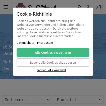
0
Cookie-Richtlinie
Cookies werden zur Benutzerführung und
Webanalyse verwendet und helfen dabei, diese
Webseite zu verbessern. Durch die weitere
Nutzung dieser Webseite erklären Sie sich mit
unserer Cookie-Richtlinie einverstanden.
Datenschutz
Impressum
ab 50 € versandkostenfrei innerhalb
Deutschlands
Alle Cookies akzeptieren
für Bestellungen bis einschließlich 30.09.2026 mit
Essentielle Cookies akzeptieren
dem Gutscheincode 'Sommer_2026'
Individuelle Auswahl
Sortieren nach:
Produktart