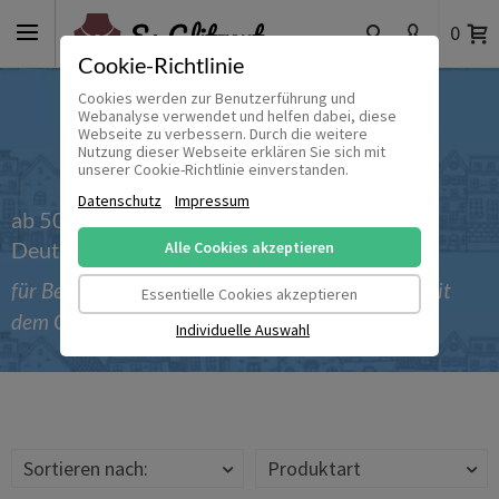
0
Cookie-Richtlinie
Cookies werden zur Benutzerführung und
Webanalyse verwendet und helfen dabei, diese
Webseite zu verbessern. Durch die weitere
Nutzung dieser Webseite erklären Sie sich mit
unserer Cookie-Richtlinie einverstanden.
Datenschutz
Impressum
ab 50 € versandkostenfrei innerhalb
Deutschlands
Alle Cookies akzeptieren
für Bestellungen bis einschließlich 30.09.2026 mit
Essentielle Cookies akzeptieren
dem Gutscheincode 'Sommer_2026'
Individuelle Auswahl
Sortieren nach:
Produktart