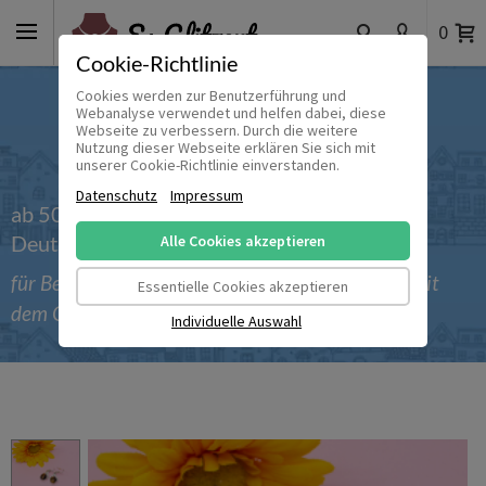
0
Cookie-Richtlinie
Cookies werden zur Benutzerführung und
Webanalyse verwendet und helfen dabei, diese
Webseite zu verbessern. Durch die weitere
Nutzung dieser Webseite erklären Sie sich mit
unserer Cookie-Richtlinie einverstanden.
Datenschutz
Impressum
ab 50 € versandkostenfrei innerhalb
Deutschlands
Alle Cookies akzeptieren
für Bestellungen bis einschließlich 30.09.2026 mit
Essentielle Cookies akzeptieren
dem Gutscheincode 'Sommer_2026'
Individuelle Auswahl