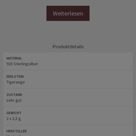
bei Secondhand bzw. historischen Schmuck handelt es sich um
getragenen Schmuck, der aufgrund seiner Geschichte
Tragespuren aufweisen kann
Maße
Produktdetails
MATERIAL
Gewicht: 2 x 2,5 g
925 Sterlingsilber
Ohrringe: 35 mm x 12 mm (L x B)
EDELSTEIN
Tigerauge
Punze: 925 Sterlingsilber
ZUSTAND
sehr gut
GEWICHT
Weitere Informationen
2 x 2,5 g
findest Du unter
Markenlos
HERSTELLER