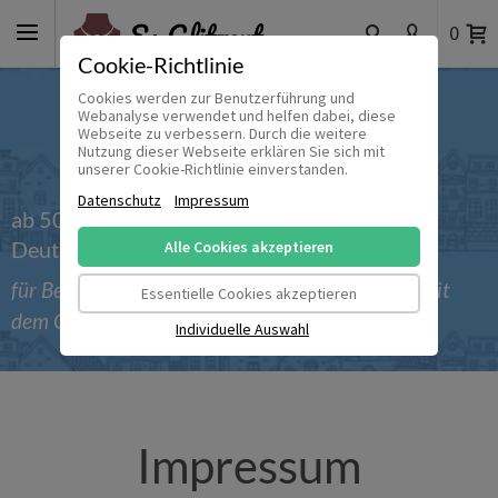
0
Cookie-Richtlinie
Cookies werden zur Benutzerführung und
Webanalyse verwendet und helfen dabei, diese
Webseite zu verbessern. Durch die weitere
Nutzung dieser Webseite erklären Sie sich mit
unserer Cookie-Richtlinie einverstanden.
Datenschutz
Impressum
ab 50 € versandkostenfrei innerhalb
Deutschlands
Alle Cookies akzeptieren
für Bestellungen bis einschließlich 30.09.2026 mit
Essentielle Cookies akzeptieren
dem Gutscheincode 'Sommer_2026'
Individuelle Auswahl
Impressum