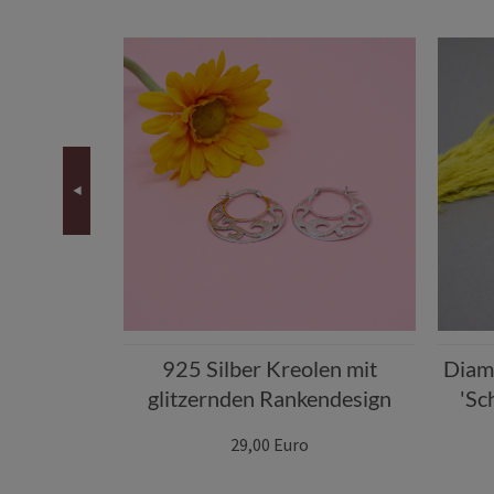
n Satin-
 vergoldet
925 Silber Kreolen mit
Diam
glitzernden Rankendesign
'Sc
29,00 Euro