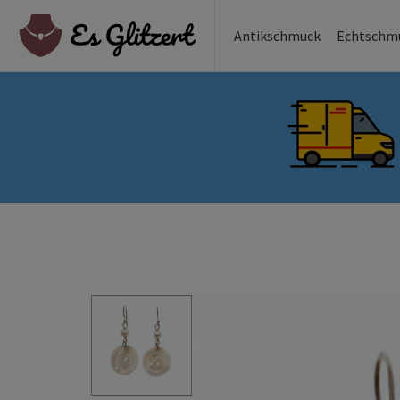
Antikschmuck
Echtschm