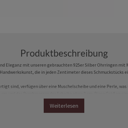
Produktbeschreibung
und Eleganz mit unseren gebrauchten 925er Silber Ohrringen mit
ie Handwerkskunst, die in jeden Zentimeter dieses Schmuckstücks ei
fertigt sind, verfügen über eine Muschelscheibe und eine Perle, wa
,5 cm und der Durchmesser der Scheibe etwa 2 cm. Diese Größen s
ohne übermäßig auffällig zu sein.
ug, um sie den ganzen Tag über zu tragen, ohne dass sie Unbehage
ken. Ihr Zustand ist fast wie neu, was sie zu einer hervorragenden