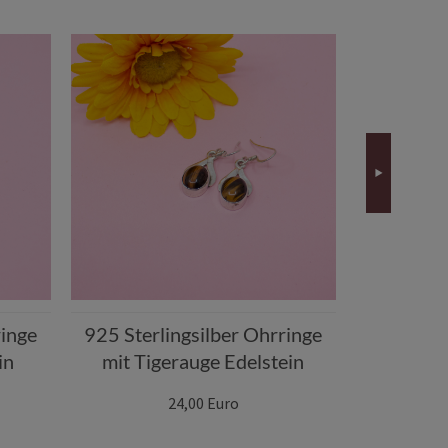
ringe
925 Sterlingsilber Ohrringe
Vintage 
in
mit Tigerauge Edelstein
835 Sil
24,00 Euro