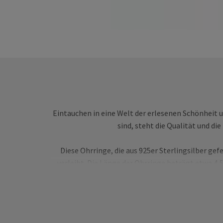
Eintauchen in eine Welt der erlesenen Schönheit 
sind, steht die Qualität und d
Diese Ohrringe, die aus 925er Sterlingsilber ge
verleiht. Die Länge der Ohrringe beträgt etwa 4
Mit einem Gewicht von 2x 3 g sind sie leicht gen
schön an deinen Ohren, ohne zu ziehen oder zu drüc