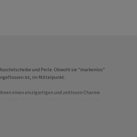
 Muschelscheibe und Perle. Obwohl sie "markenlos"
ngeflossen ist, im Mittelpunkt.
s ihnen einen einzigartigen und zeitlosen Charme
ind perfekt, um genug Aufmerksamkeit zu erregen,
n oder Unannehmlichkeiten verursachen. Sie sitzen
 Wahl für diejenigen macht, die sowohl Qualität als