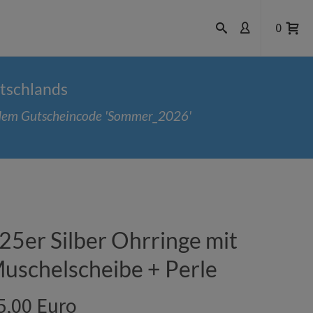
0
utschlands
t dem Gutscheincode 'Sommer_2026'
25er Silber Ohrringe mit
uschelscheibe + Perle
5,00 Euro