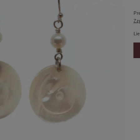
Pr
Zz
Lie