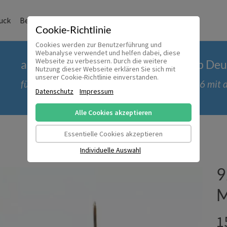
uck
Bernstein und Co.
Modeschmuck
Sale
Kasse
Cookie-Richtlinie
Cookies werden zur Benutzerführung und
Webanalyse verwendet und helfen dabei, diese
Webseite zu verbessern. Durch die weitere
ab 50 € versandkostenfrei innerhalb De
Nutzung dieser Webseite erklären Sie sich mit
unserer Cookie-Richtlinie einverstanden.
für Bestellungen bis einschließlich 30.09.2026 mi
Datenschutz
Impressum
Alle Cookies akzeptieren
Essentielle Cookies akzeptieren
Individuelle Auswahl
9
M
1