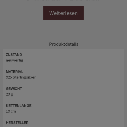
Sicherheitsacht sorgt für extra Sicherheit
bei Secondhand bzw. historischen Schmuck handelt es sich
um getragenen Schmuck, der aufgrund seiner Geschichte
Tragespuren aufweisen kann
Produktdetails
Maße
ZUSTAND
neuwertig
Armband: 19,5 cm x 1 cm x 0,7 cm (L x B x H)
Gewicht: 23 g
MATERIAL
Punze: 925 Sterlingsilber
925 Sterlingsilber
GEWICHT
Weitere Informationen
23 g
findest Du unter
Markenlos
KETTENLÄNGE
19 cm
HERSTELLER