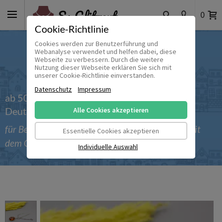
0
Cookie-Richtlinie
Cookies werden zur Benutzerführung und
Webanalyse verwendet und helfen dabei, diese
Webseite zu verbessern. Durch die weitere
Nutzung dieser Webseite erklären Sie sich mit
unserer Cookie-Richtlinie einverstanden.
Datenschutz
Impressum
ab 50 € versandkostenfrei innerhalb
Deutschlands
Alle Cookies akzeptieren
für Bestellungen bis einschließlich 30.09.2026 mit
Essentielle Cookies akzeptieren
dem Gutscheincode 'Sommer_2026'
Individuelle Auswahl