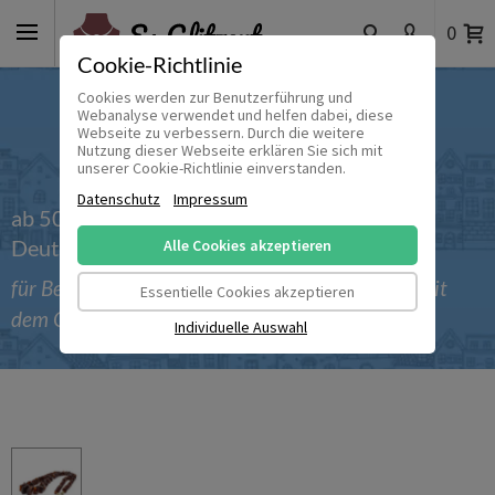
0
Cookie-Richtlinie
Cookies werden zur Benutzerführung und
Webanalyse verwendet und helfen dabei, diese
Webseite zu verbessern. Durch die weitere
Nutzung dieser Webseite erklären Sie sich mit
unserer Cookie-Richtlinie einverstanden.
Datenschutz
Impressum
ab 50 € versandkostenfrei innerhalb
Deutschlands
Alle Cookies akzeptieren
für Bestellungen bis einschließlich 30.09.2026 mit
Essentielle Cookies akzeptieren
dem Gutscheincode 'Sommer_2026'
Individuelle Auswahl