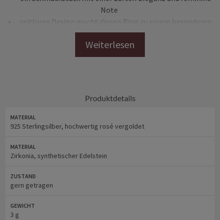
Note
zeitloses Design macht diesen Ring zu einem besonderen
Schmuckstück
der Ring wurde geliebt und gern getragen
925 Sterlingsilber 14 Karat rosé vergoldet
nickelallergen FREI
besonders für Allergiker geeignet
Produktdetails
Ringgröße: 54
MATERIAL
925 Sterlingsilber, hochwertig rosé vergoldet
Gewicht: 3 g
inkl. Schmuckbox
MATERIAL
Punze: Sterling Silber S925 ALE
Zirkonia, synthetischer Edelstein
ZUSTAND
Weitere Informationen
gern getragen
findest Du unter
Pandora
GEWICHT
3 g