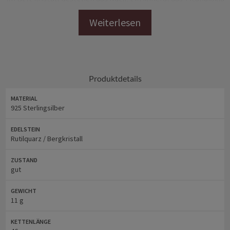
oder Eisenoxid
1803 wurde Rutil als ein eigenständiges Mineral benannt
der Rutilquarz ist die Nr. 1 in der spirituellen Bedeutung
je klarer der Stein, umso besser die Wirkung
wir weisen darauf hin, dass die Wirkung von Edelsteinen
wissenschaftlich und medizinisch nicht nachgewiesen ist
Produktdetails
Anhänger: 26 mm x 18 mm (L x B)
MATERIAL
925 Sterlingsilber
Gewicht: 6 g
EDELSTEIN
Kette: 46 cm
Rutilquarz / Bergkristall
Gewicht: 5 g
ZUSTAND
gut
Punze: 925 Sterlingsilber
GEWICHT
11 g
Weitere Informationen
findest Du unter
Markenlos
KETTENLÄNGE