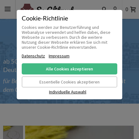
0
Cookie-Richtlinie
Cookies werden zur Benutzerführung und
Webanalyse verwendet und helfen dabei, diese
Webseite zu verbessern. Durch die weitere
Nutzung dieser Webseite erklären Sie sich mit
unserer Cookie-Richtlinie einverstanden.
Datenschutz
Impressum
ab 50 € versandkostenfrei innerhalb
Deutschlands
Alle Cookies akzeptieren
für Bestellungen bis einschließlich 30.09.2026 mit
Essentielle Cookies akzeptieren
dem Gutscheincode 'Sommer_2026'
Individuelle Auswahl