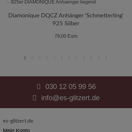
gefertigt ist!
Diamonique DQCZ Anhänger 'Schmetterling'
Lass Dich verzaubern von diesem unvergesslichen
925 Silber
Schmuckset aus Bambus-Korallenperlen. Sie wird definitiv
dein neues Lieblingsaccessoire!
79,00 Euro
META_START: Zeitloses Schmuckset aus weißen Bambus-
Korallenperlen. Bestehend aus Kette und Ohrringen.
Allergikerfreundlich, 48cm lang, 30g Gewicht. Unbekannter
Hersteller.
030 12 05 99 56
Weitere Informationen
info@es-glitzert.de
findest Du unter
Markenlos
es-glitzert.de
Mein Konto