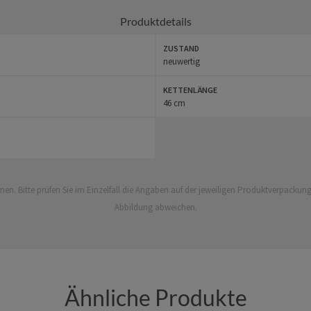
em Pazifik und sind vollkommen umweltfreundlich, da sie nicht u
Produktdetails
ren Karabinerhaken-Verschluss aus 925er Sterlingsilber, der das S
ZUSTAND
neuwertig
erialien ist das gesamte Gewicht des Schmucksets erstaunlich leicht
Ohrstecker.
KETTENLÄNGE
46 cm
 und das Selbstvertrauen, das dieses Schmuckset bringt, ersetzen 
ucksstarke Schaumkorallen-Schmuckset und bringe frischen Wind 
uckset aus roter Schaumkoralle und 925er Sterlingsilber ist ein Hi
. Bitte prüfen Sie im Einzelfall die Angaben auf der jeweiligen Produktverpackung,
Abbildung abweichen.
Weitere Informationen
findest Du unter
Markenlos
Ähnliche Produkte