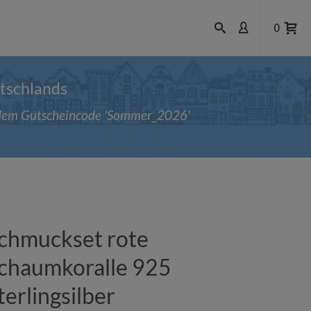
0
utschlands
t dem Gutscheincode 'Sommer_2026'
chmuckset rote
chaumkoralle 925
terlingsilber