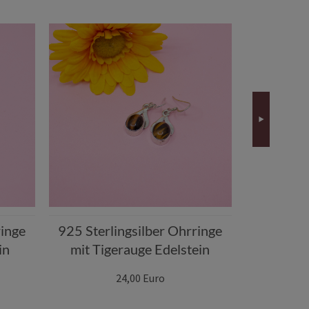
ringe
925 Sterlingsilber Ohrringe
Vintage 
in
mit Tigerauge Edelstein
835 Sil
24,00 Euro