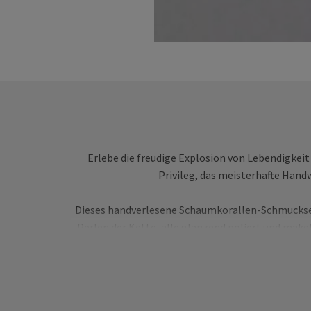
Erlebe die freudige Explosion von Lebendigkeit
Privileg, das meisterhafte Handw
Dieses handverlesene Schaumkorallen-Schmuckset 
Perlen der Kette, alle glänzend poliert und make
Die Ohrstecker, ebenso fein gearbeitet, bieten ei
der Koralle ist ein 