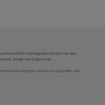
alle und 925er Sterlingsilber. Du hast hier das
Qualität, Design und Eleganz hat.
it höchster Sorgfalt und Passion geschaffen. Die
10 mm und sind einzeln auf Perlseide gefädelt und
einen charmanten Touch verleiht. Der dunkle Rotton
edes Outfit veredelt.