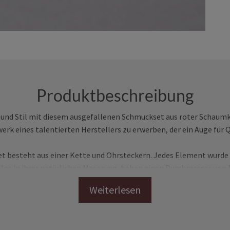
Produktbeschreibung
 und Stil mit diesem ausgefallenen Schmuckset aus roter Schaumkor
erk eines talentierten Herstellers zu erwerben, der ein Auge für 
besteht aus einer Kette und Ohrsteckern. Jedes Element wurde m
llos in ihrer natürlichen Maserung, haben einen Durchmesser von 
geknotet.
ne halbrunde Form, die angenehm zu tragen ist und der Trägerin 
echter Hingucker, der zu jeder Jahreszeit elegant wirkt und nahezu j