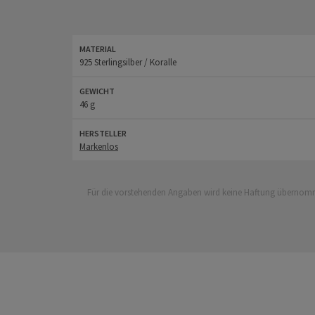
Die Korallenstücke in diesem Set stammen aus d
lange Kette über einen siche
MATERIAL
925 Sterlingsilber / Koralle
In Anbetracht der Qualität der verwendeten Mat
GEWICHT
46 g
Es gibt nichts, was die Schönheit, das Kompliment
HERSTELLER
Sichere Dir dieses Ausdr
Markenlos
Dieses ausdrucksstarke Schm
Für die vorstehenden Angaben wird keine Haftung übernommen