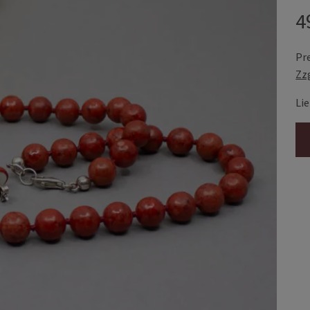
4
Pr
Zz
Lie