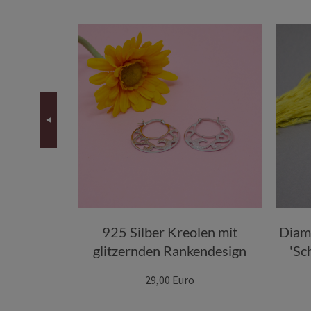
n Satin-
 vergoldet
925 Silber Kreolen mit
Diam
glitzernden Rankendesign
'Sc
29,00 Euro