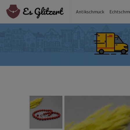
Antikschmuck
Echtschm