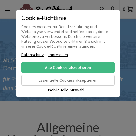
0
Cookie-Richtlinie
Cookies werden zur Benutzerführung und
Webanalyse verwendet und helfen dabei, diese
Webseite zu verbessern. Durch die weitere
Nutzung dieser Webseite erklären Sie sich mit
unserer Cookie-Richtlinie einverstanden.
Datenschutz
Impressum
ab 50 € versandkostenfrei innerhalb
Deutschlands
Alle Cookies akzeptieren
für Bestellungen bis einschließlich 30.09.2026 mit
Essentielle Cookies akzeptieren
dem Gutscheincode 'Sommer_2026'
Individuelle Auswahl
Allgemeine