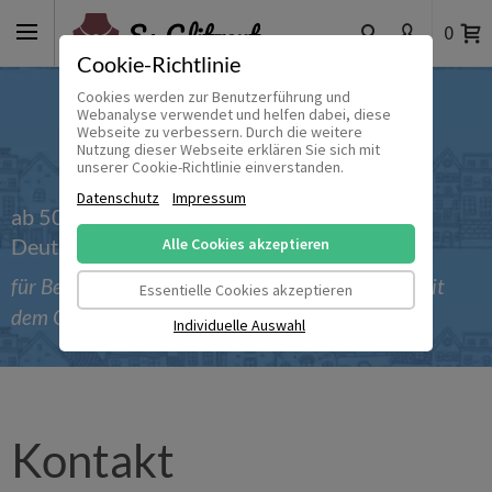
0
Cookie-Richtlinie
Cookies werden zur Benutzerführung und
Webanalyse verwendet und helfen dabei, diese
Webseite zu verbessern. Durch die weitere
Nutzung dieser Webseite erklären Sie sich mit
unserer Cookie-Richtlinie einverstanden.
Datenschutz
Impressum
ab 50 € versandkostenfrei innerhalb
Deutschlands
Alle Cookies akzeptieren
für Bestellungen bis einschließlich 30.09.2026 mit
Essentielle Cookies akzeptieren
dem Gutscheincode 'Sommer_2026'
Individuelle Auswahl
Kontakt